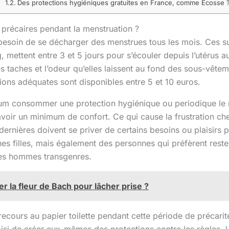
Des protections hygiéniques gratuites en France, comme Écosse 
précaires pendant la menstruation ?
esoin de se décharger des menstrues tous les mois. Ces su
mettent entre 3 et 5 jours pour s’écouler depuis l’utérus au
s taches et l’odeur qu’elles laissent au fond des sous-vêtem
ions adéquates sont disponibles entre 5 et 10 euros.
mum consommer une protection hygiénique ou periodique le m
 avoir un minimum de confort. Ce qui cause la frustration c
 dernières doivent se priver de certains besoins ou plaisirs 
es filles, mais également des personnes qui préfèrent rester
es hommes transgenres.
r la fleur de Bach pour lâcher prise ?
ecours au papier toilette pendant cette période de précarit
oisi de créer eux-mêmes des protections contre les règles. L