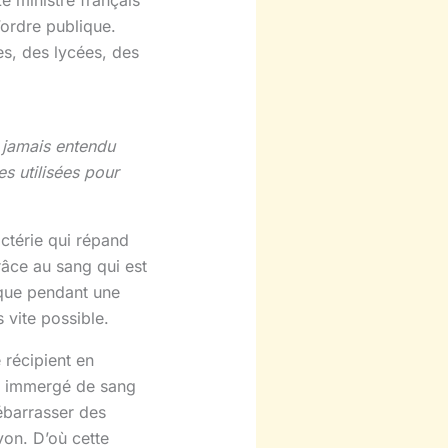
’ordre publique.
es, des lycées, des
 jamais entendu
s utilisées pour
actérie qui répand
râce au sang qui est
ique pendant une
 vite possible.
 récipient en
gin immergé de sang
ébarrasser des
von. D’où cette