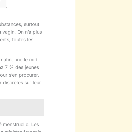
?
bstances, surtout
 vagin. On n’a plus
ents, toutes les
atin, une le midi
hez 7 % des jeunes
pour s’en procurer.
 discrètes sur leur
é menstruelle. Les
e ministre français