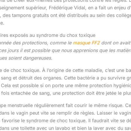
seignement supérieur, Frédérique Vidal, en a fait un enjeu d
, des tampons gratuits ont été distribués au sein des collèg
e.
aires exposés au syndrome du chox toxique
’année des protections, comme le
masque FF2
dont on avait
es jours il est possible que nous apprenions que les matière
ues soient dangereuses.
e de choc toxique. À l’origine de cette maladie, c’est une b
 sang et détruit des organes. Cette bactérie a pu survivre g
. Cela est possible si on porte une même protection hygién
fois entachée de sang, une protection doit être jetée le plus
pe menstruelle régulièrement fait courir le même risque. Ce
 dans le vagin peut vite se remplir de règles. Laisser le va
 favorise le syndrome de choc toxique. Il faudrait vite se d
ans une toilette avec un lavabo et bien la laver avec du sa