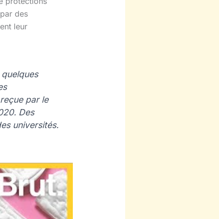
e protections
 par des
ent leur
s quelques
es
 reçue par le
2020. Des
es universités.