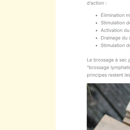
d’action :
Élimination m
Stimulation 
Activation du 
Drainage du 
Stimulation d
Le brossage à sec p
“brossage lymphatiq
principes restent le