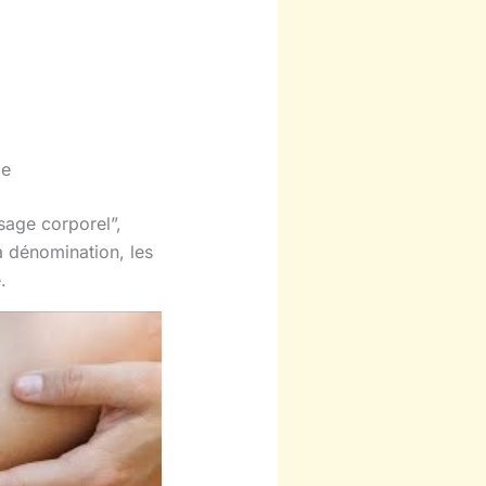
le
sage corporel”,
a dénomination, les
.