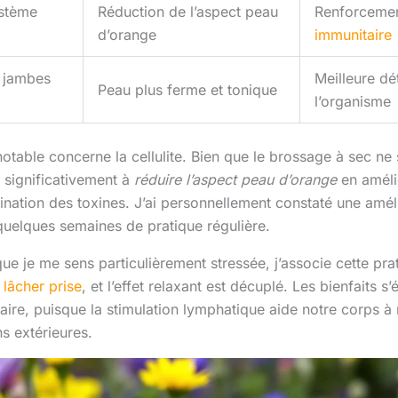
ystème
Réduction de l’aspect peau
Renforceme
d’orange
immunitaire
 jambes
Meilleure dé
Peau plus ferme et tonique
l’organisme
otable concerne la cellulite. Bien que le brossage à sec ne
e significativement à
réduire l’aspect peau d’orange
en amélio
limination des toxines. J’ai personnellement constaté une améli
uelques semaines de pratique régulière.
que je me sens particulièrement stressée, j’associe cette pr
 lâcher prise
, et l’effet relaxant est décuplé. Les bienfaits 
ire, puisque la stimulation lymphatique aide notre corps à
s extérieures.