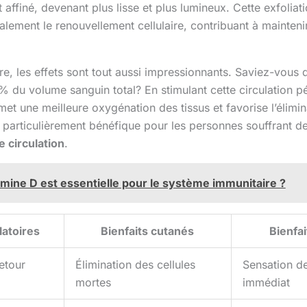
t affiné, devenant plus lisse et plus lumineux. Cette exfolia
alement le renouvellement cellulaire, contribuant à mainteni
ire, les effets sont tout aussi impressionnants. Saviez-vous
% du volume sanguin total? En stimulant cette circulation pé
et une meilleure oxygénation des tissus et favorise l’élimi
 particulièrement bénéfique pour les personnes souffrant d
 circulation
.
amine D est essentielle pour le système immunitaire ?
latoires
Bienfaits cutanés
Bienfa
etour
Élimination des cellules
Sensation de
mortes
immédiat