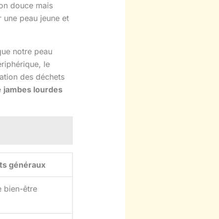
tion douce mais
r une peau jeune et
 que notre peau
riphérique, le
nation des déchets
e
jambes lourdes
its généraux
 bien-être